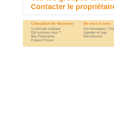
Contacter le propriétair
Colocation De Vacances
De vous à nous
Le principe expliqué
Vos remarques / Vos
Qui sommes nous ?
Signaler un bug
Nos Partenaires
Recrutement
Espace Presse