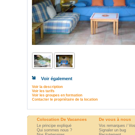
Voir également
Voir la description
Voir les tarifs
Voir les groupes en formation
Contacter le propriétaire de la location
Colocation De Vacances
De vous à nous
Le principe expliqué
Vos remarques / Vos
Qui sommes nous ?
Signaler un bug
Nos Partenaires
Recrutement